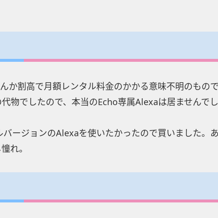
、なんか割高で月額レンタル料金のかかる意味不明のもの
きの代物でしたので、本当のEcho専属Alexaは居ませんで
バージョンのAlexaを使いたかったので買いました。
し憧れ。