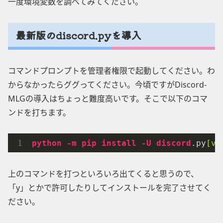
一度環境変数を調べてみてください。
最新版のdiscord.pyを導入
コマンドプロンプトを管理者権限で起動してください。わ
からなかったらググってください。今頃ですがDiscord-
MLGの導入はちょっと難度高いです。そこで以下のコマ
ンドを打ちます。
python
-m
pip
install
-U
discord
.py
[vo
上のコマンドを打つといろいろ出てくると思うので、
「y」とかで許可したりしてインストールを完了させてく
ださい。