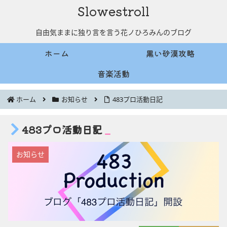
Slowestroll
自由気ままに独り言を言う花ノひろみんのブログ
ホーム
黒い砂漠攻略
音楽活動
ホーム
お知らせ
483プロ活動日記
483プロ活動日記
お知らせ