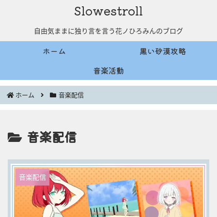
Slowestroll
自由気ままに独り言を言う花ノひろみんのブログ
ホーム
黒い砂漠攻略
音楽活動
ホーム
音楽配信
音楽配信
音楽配信