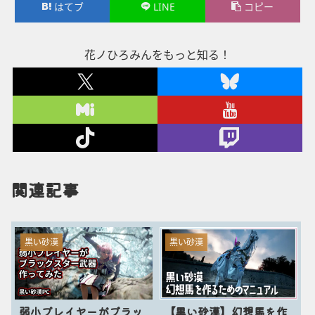
はてブ
LINE
コピー
花ノひろみんをもっと知る！
関連記事
黒い砂漠
黒い砂漠
弱小プレイヤーがブラッ
【黒い砂漠】幻想馬を作